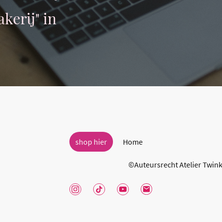
kerij" in
shop hier
Home
©Auteursrecht Atelier Twink